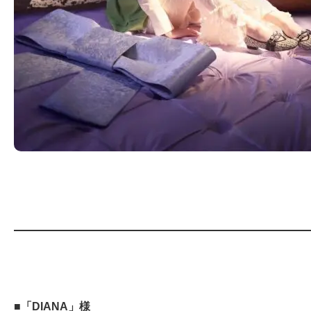
■「DIANA」様